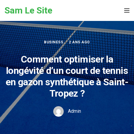
Skip to the content
Sam Le Site
Tog
BUSINESS
2 ANS AGO
Comment optimiser la
longévité d’un court de tennis
en gazon synthétique à Saint-
Tropez ?
Admin