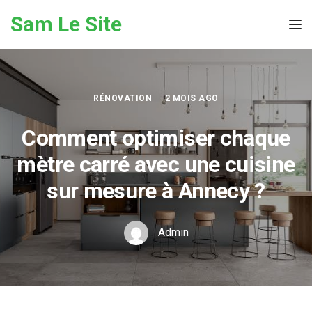
Skip to the content
Sam Le Site
Tog
RÉNOVATION
2 MOIS AGO
Comment optimiser chaque
mètre carré avec une cuisine
sur mesure à Annecy ?
Admin