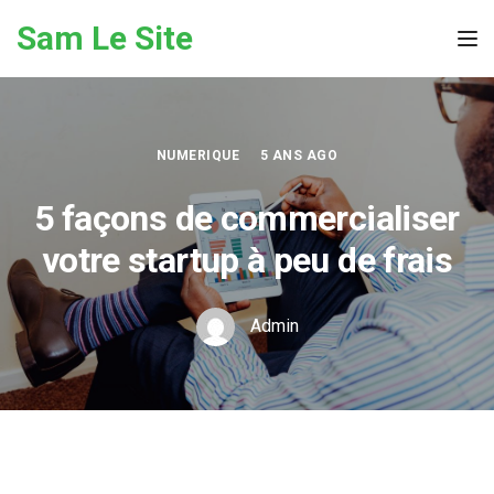
Skip to the content
Sam Le Site
Tog
NUMERIQUE
5 ANS AGO
5 façons de commercialiser
votre startup à peu de frais
Admin