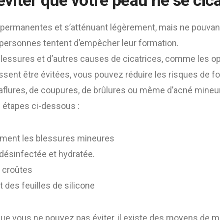
iter que votre peau ne se cica
t permanentes et s’atténuant légèrement, mais ne pouvan
 personnes tentent d’empêcher leur formation.
blessures et d’autres causes de cicatrices, comme les o
issent être évitées, vous pouvez réduire les risques de f
raflures, de coupures, de brûlures ou même d’acné mineure
s étapes ci-dessous :
ement les blessures mineures
 désinfectée et hydratée.
s croûtes
et des feuilles de silicone
que vous ne pouvez pas éviter, il existe des moyens de m