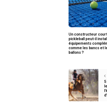
Un constructeur cour
pickleball peut-il insta
équipements complém
comme les bancs et l
ballons ?
5
l
l
d