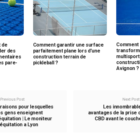
Comment a
t de
Comment garantir une surface
transforma
ller des
parfaitement plane lors d’une
multisport
entaires
construction terrain de
constructi
es pare-
pickleball ?
Avignon ?
Previous Post
Next Post
 raisons pour lesquelles
Les innombrabl
es gens enseignent
avantages de la prise 
’équitation | Le moniteur
CBD avant le couch
’équitation a Lyon