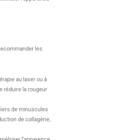
t recommander les
érapie au laser ou à
e réduire la rougeur
illiers de minuscules
duction de collagène,
méliorer l’apparence