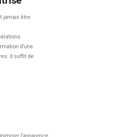
trise
t jamais être
pérations
ormation d’une
s. Il suffit de
inimiser l’apparence