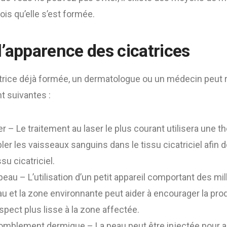
ois qu’elle s’est formée.
l’apparence des cicatrices
catrice déjà formée, un dermatologue ou un médecin peu
t suivantes :
r – Le traitement au laser le plus courant utilisera une th
bler les vaisseaux sanguins dans le tissu cicatriciel afin d
ssu cicatriciel.
 peau – L’utilisation d’un petit appareil comportant des m
eau et la zone environnante peut aider à encourager la pro
spect plus lisse à la zone affectée.
omblement dermique – La peau peut être injectée pour a