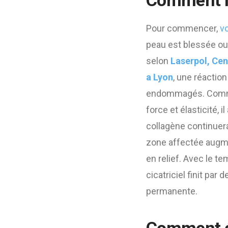
Comment le
Pour commencer,
v
peau est blessée ou
selon
Laserpol, Cen
a Lyon
, une réaction
endommagés. Comme l
force et élasticité, il
collagène continuera
zone affectée augme
en relief. Avec le te
cicatriciel finit par
permanente.