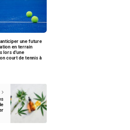
nticiper une future
tion en terrain
s lors d’une
on court de tennis à
es
de
er