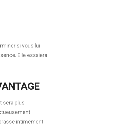
rminer si vous lui
ésence. Elle essaiera
AVANTAGE
t sera plus
ectueusement
mbrasse intimement.