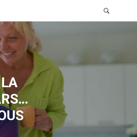
 LA
ARS…
VOUS