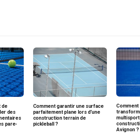
Comment a
t de
Comment garantir une surface
transforma
ller des
parfaitement plane lors d’une
multisport
entaires
construction terrain de
constructi
es pare-
pickleball ?
Avignon ?